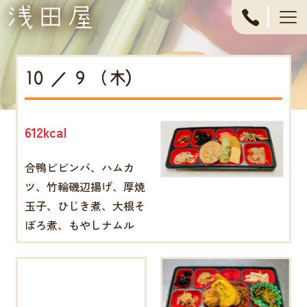
053-
444-
10 ／ 9 （木)
4611
612kcal
合鴨ビビンバ、ハムカ
ツ、竹輪磯辺揚げ、厚焼
玉子、ひじき煮、大根そ
ぼろ煮、もやしナムル