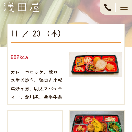
053-
444-
11 ／ 20 （木)
4611
602kcal
カレーコロッケ、豚ロー
ス生姜焼き、鶏肉と小松
菜炒め煮、明太スパゲテ
ィー、深川煮、金平牛蒡