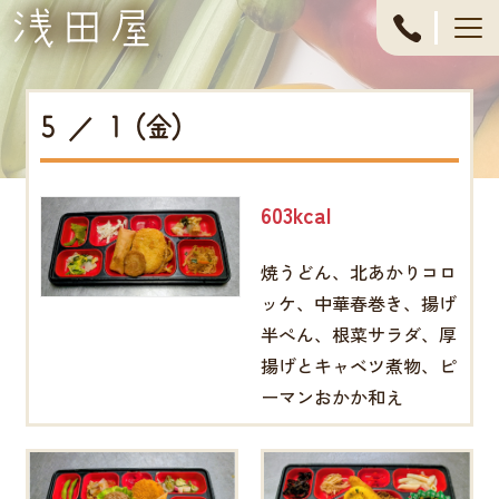
053-
444-
5 ／ 1 (金)
4611
603kcal
焼うどん、北あかりコロ
ッケ、中華春巻き、揚げ
半ぺん、根菜サラダ、厚
揚げとキャベツ煮物、ピ
ーマンおかか和え