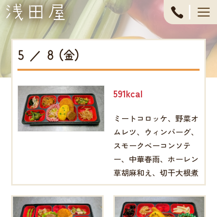
053-
444-
5 ／ 8 (金)
4611
591kcal
ミートコロッケ、野菜オ
ムレツ、ウィンバーグ、
スモークベーコンソテ
ー、中華春雨、ホーレン
草胡麻和え、切干大根煮