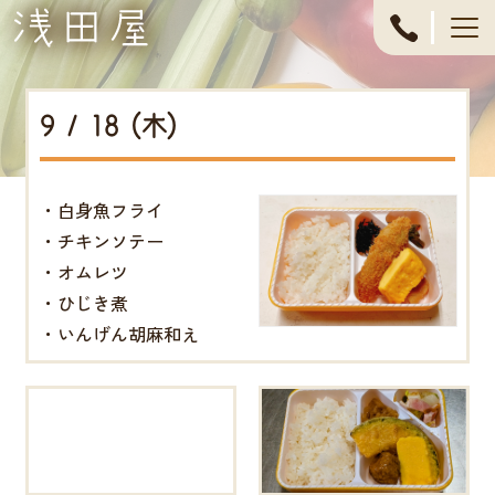
053-
444-
9 / 18 (木)
4611
・白身魚フライ
・チキンソテー
・オムレツ
・ひじき煮
・いんげん胡麻和え