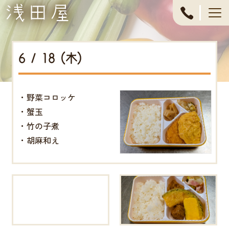
053-
444-
6 / 18 (木)
4611
・野菜コロッケ
・蟹玉
・竹の子煮
・胡麻和え